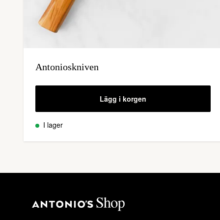
Antonioskniven
Lägg i korgen
I lager